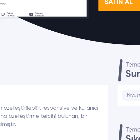
SATIN AL
Tema
Sun
Nivuso
özelleştirilebilir, responsive ve kullanıcı
 özelleştirme tercihi bulunan, bir
lmıştır.
Tema
Sık