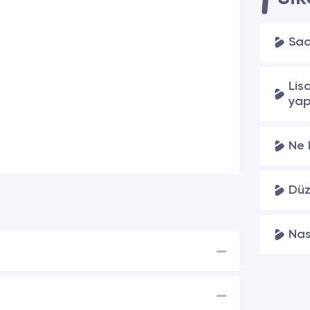
Sad
Lis
yap
Ne 
Düz
Nas