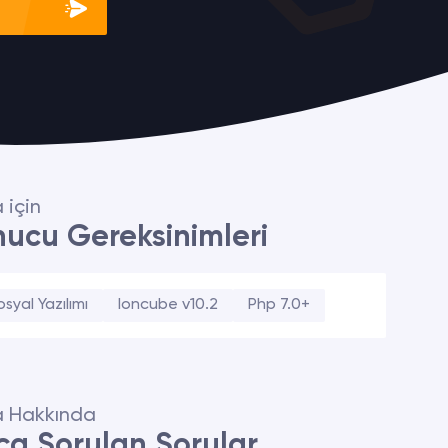
 için
ucu Gereksinimleri
syal Yazılımı
Ioncube v10.2
Php 7.0+
 Hakkında
ça Sorulan Sorular